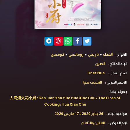
الانواع :
الغذاء
تاريخى
رومانسي
كوميدى
البلد المنتج :
الصين
اسم العمل :
Chef Hua
الاسم العربي :
الشيـف هـوا
يعرف ايضا :
人间烟火花小厨 / Ren Jian Yan Huo Hua Xiao Chu / The Fires of
Cooking: Hua Xiao Chu
مواعيد البث :
26 يناير 2020 لـ 17 مارس 2020
ايام العرض :
الإثنين والثلاثاء