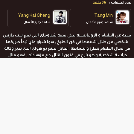
عدد الحلقات :
36 حلقة
Yang Kai Cheng
Tang Min
شاهد جميع الأعمال
شاهد جميع الأعمال
قصة عن الطعام و الرومانسية تحكي قصة شياوماي التي تقع بحب حارس
شخصي من خلال شغفها في فن الطبخ , هوا شياو ماي تبدأ طريقها
في مجال الطعام ببطئ و ببساطة . تقابل مينغ يو هواي الذي يدير وكالة
حراسة شخصية و هو بارع في فنون القتال مع مؤهلاته , فهو مثال
للرجل الحقيقي , حيث يلتقي الثنائي مع عدة شجارات لينتهي بهم الحال
واقعين بالحب
.
المواسم و الحلقات
جميع المواسم
الموسم الاول