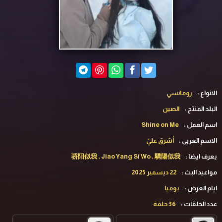
الانواع :
رومانسي
البلد المنتج :
الصين
اسم العمل :
Shine on Me
الاسم العربي :
أشرق عليّ
يعرف ايضا :
骄阳似我 , Jiao Yang Si Wo , 驕陽似我
مواعيد البث :
22 ديسمبر 2025
ايام العرض :
يوميا
عدد الحلقات :
36 حلقة